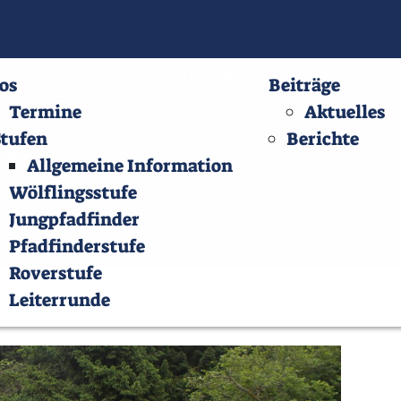
Beiträge
Impressu
Aktuelles
Berichte
os
Beiträge
ne Information
Termine
Aktuelles
ufe
tufen
Berichte
nder
Allgemeine Information
tufe
Wölflingsstufe
bezirk
Jungpfadfinder
Pfadfinderstufe
Roverstufe
Leiterrunde